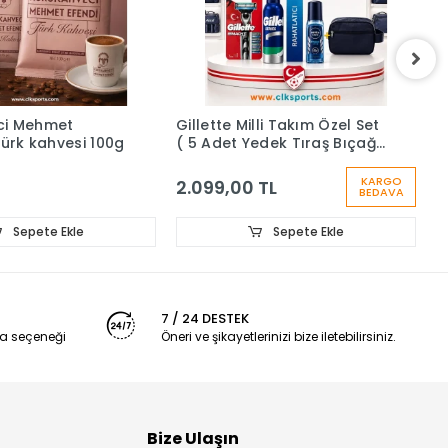
Gillette Milli Takım Özel Set
Gillette Vegan Deri Ç
( 5 Adet Yedek Tıraş Bıçağı
Premium Set - Düğün K
, 200 ml Köpük ,
Bakım Bohçası
DeodorantÇanta)
KARGO
2.099,00 TL
2.399,00 TL
BEDAVA
Sepete Ekle
Sepete Ekl
7 / 24 DESTEK
a seçeneği
Öneri ve şikayetlerinizi bize iletebilirsiniz.
Bize Ulaşın