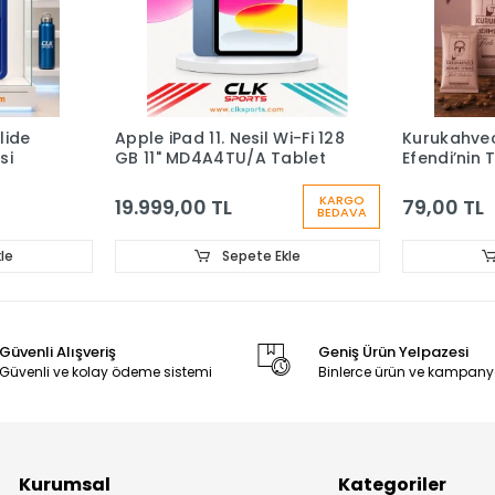
iPad 11. Nesil Wi-Fi 128
Kurukahveci Mehmet
" MD4A4TU/A Tablet
Efendi’nin Türk kahvesi 100g
KARGO
9,00 TL
79,00 TL
BEDAVA
Sepete Ekle
Sepete Ekle
Güvenli Alışveriş
Geniş Ürün Yelpazesi
Güvenli ve kolay ödeme sistemi
Binlerce ürün ve kampany
Kurumsal
Kategoriler