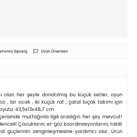
efonla Sipariş
Ürün Önerileri
cı olan her şeyle donatılmış bu küçük setler, oyun
o , bir ocak , iki küçük raf , çatal bıçak takımı için
 Boyutu: 43,5x13x48,7 cm
çerisinde mutfağınla ilgili aradığın her şey mevcut!
lenceli! Çocukların; el-göz koordinasyonlarını, taklit
ayal güçlerinin zenginleşmesine yardımcı olur. Ürün