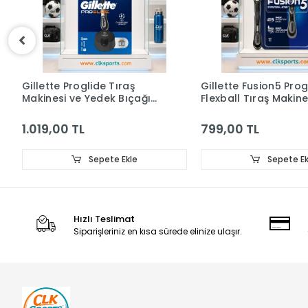
e Tıraş
Gillette Fusion5 Proglide
Apple 
ek Bıçağı
Flexball Tıraş Makinesi
GB 11
ağı Standı
799,00 TL
19.99
ete Ekle
Sepete Ekle
Hızlı Teslimat
Siparişleriniz en kısa sürede elinize ulaşır.