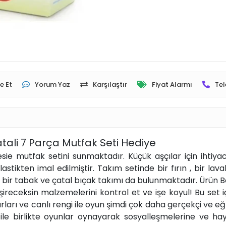
e Et
Yorum Yaz
Karşılaştır
Fiyat Alarmı
Tel
atali 7 Parça Mutfak Seti Hediye
sie mutfak setini sunmaktadır. Küçük aşçılar için ihtiya
stikten imal edilmiştir. Takım setinde bir fırın , bir lavab
re, bir tabak ve çatal bıçak takımı da bulunmaktadır. Ürün
işireceksin malzemelerini kontrol et ve işe koyul! Bu set i
arları ve canlı rengi ile oyun şimdi çok daha gerçekçi ve eğ
ları ile birlikte oyunlar oynayarak sosyalleşmelerine ve h