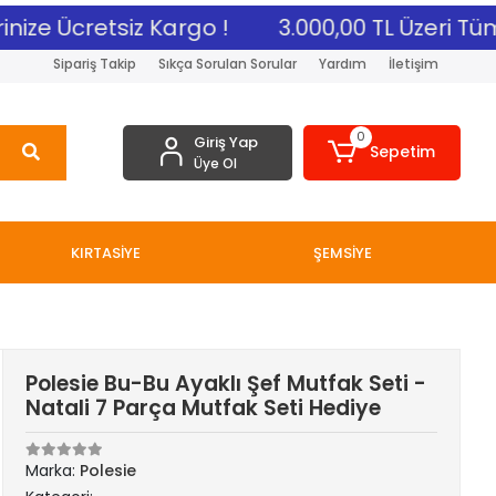
ize Ücretsiz Kargo !
3.000,00 TL Üzeri Tüm A
Sipariş Takip
Sıkça Sorulan Sorular
Yardım
İletişim
0
Giriş Yap
Sepetim
Üye Ol
KIRTASİYE
ŞEMSİYE
Polesie Bu-Bu Ayaklı Şef Mutfak Seti -
Natali 7 Parça Mutfak Seti Hediye
Marka:
Polesie