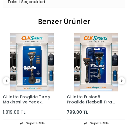
Taksit Seçenekleri
Benzer Ürünler
Gillette Proglide Tıraş
Gillette Fusion5
Makinesi ve Yedek
Proglide Flexball Tıraş
Bıçağı 4'lü + Tıraş
Makinesi
1.019,00 TL
799,00 TL
Bıçağı Standı
Sepete Ekle
Sepete Ekle