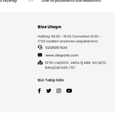
a seçeneği
Öneri ve şikayetlerinizi bize iletebilirsiniz.
Bize Ulaşın
Haftaiçi 09:00 - 19:00 Cumartesi 10:00 -
17:00 saatleri arasında ulaşabilirsiniz.
02125057434
www.clksports.com
FETİH CADDESİ , ARDA İŞ MRK. NO:18/12
BAHÇELİEVLER / İST.
Bizi Takip Edin