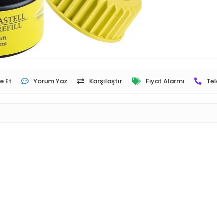
e Et
Yorum Yaz
Karşılaştır
Fiyat Alarmı
Tel