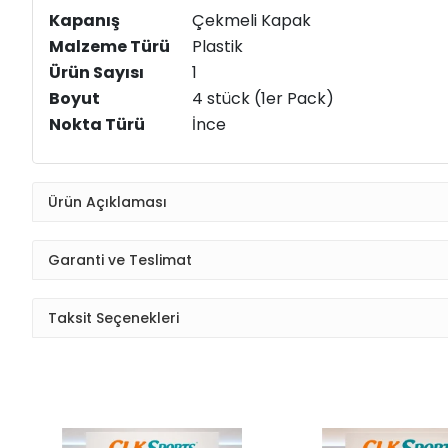
Kapanış
‎Çekmeli Kapak
Malzeme Türü
‎Plastik
Ürün Sayısı
‎1
Boyut
‎4 stück (1er Pack)
Nokta Türü
‎İnce
Ürün Açıklaması
Garanti ve Teslimat
Taksit Seçenekleri