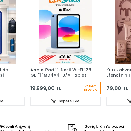
 11. Nesil Wi-Fi 128
Kurukahveci Mehmet
D4A4TU/A Tablet
Efendi’nin Türk kahvesi 100g
KARGO
0 TL
79,00 TL
BEDAVA
Sepete Ekle
Sepete Ekle
Güvenli Alışveriş
Geniş Ürün Yelpazesi