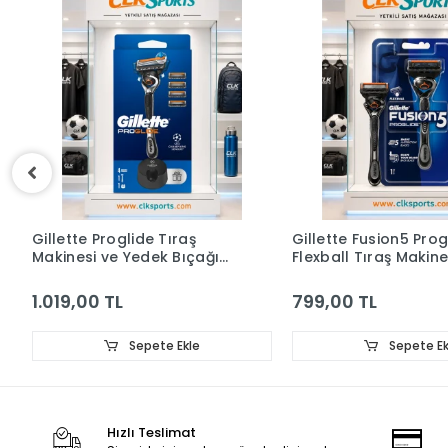
raş
Gillette Fusion5 Proglide
Apple iPad
Bıçağı
Flexball Tıraş Makinesi
GB 11" M
Standı
799,00 TL
19.999,0
Ekle
Sepete Ekle
Hızlı Teslimat