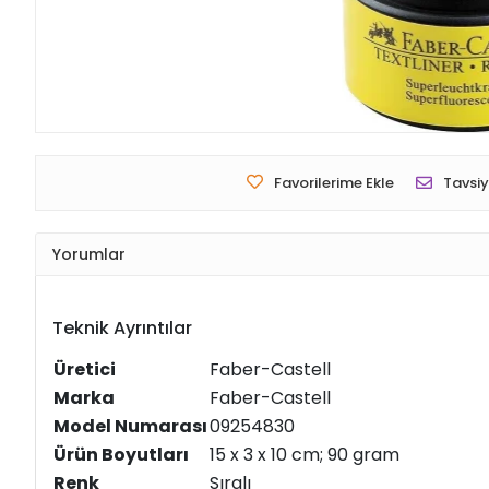
Favorilerime Ekle
Tavsiy
Yorumlar
Teknik Ayrıntılar
Üretici
‎Faber-Castell
Marka
‎Faber-Castell
Model Numarası
‎09254830
Ürün Boyutları
‎15 x 3 x 10 cm; 90 gram
Renk
‎Sıralı