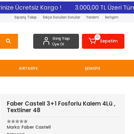
ize Ücretsiz Kargo !
3.000,00 TL Üzeri Tüm A
Sipariş Takip
Sıkça Sorulan Sorular
Yardım
İletişim
0
Giriş Yap
Sepetim
Üye Ol
KIRTASİYE
ŞEMSİYE
Faber Castell 3+1 Fosforlu Kalem 4Lü ,
Textliner 48
Marka:
Faber Castell