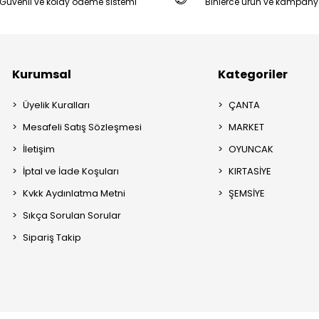
Güvenli ve kolay ödeme sistemi
Binlerce ürün ve kampany
Kurumsal
Kategoriler
Üyelik Kuralları
ÇANTA
Mesafeli Satış Sözleşmesi
MARKET
İletişim
OYUNCAK
İptal ve İade Koşuları
KIRTASİYE
Kvkk Aydınlatma Metni
ŞEMSİYE
Sıkça Sorulan Sorular
Sipariş Takip