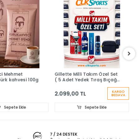
Gillette Milli Takım Özel Set
Gillette Vegan Deri Çanta
( 5 Adet Yedek Tıraş Bıçağı
Premium Set - Düğün Kişi
, 200 ml Köpük ,
Bakım Bohçası
DeodorantÇanta)
KARGO
2.099,00 TL
2.399,00 TL
BEDAVA
Sepete Ekle
Sepete Ekle
7 / 24 DESTEK