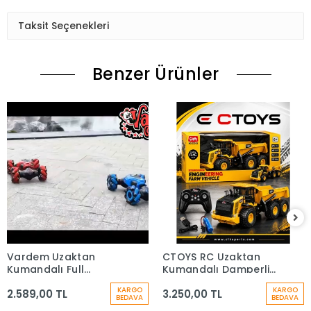
Taksit Seçenekleri
Benzer Ürünler
Vardem Uzaktan
CTOYS RC Uzaktan
Kumandalı Full
Kumandalı Damperli
Fonksiyon Şarjlı
Kamyon, 1:16 Ölçekli
KARGO
KARGO
2.589,00 TL
3.250,00 TL
Akrobat Araba
BEDAVA
BEDAVA