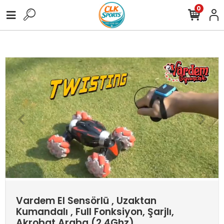
0
0 TL Üzeri Tüm Alışverişlerinize Ücretsiz Kargo !
3.000,00 TL Üzer
Vardem El Sensörlü , Uzaktan
Kumandalı , Full Fonksiyon, Şarjlı,
Akrobat Araba (2.4Ghz)