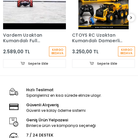
Vardem Uzaktan
CTOYS RC Uzaktan
Kumandalı Full
Kumandalı Damperli
Fonksiyon Şarjlı
Kamyon, 1:16 Ölçekli
KARGO
KARGO
2.589,00 TL
3.250,00 TL
Akrobat Araba
BEDAVA
BEDAVA
Sepete Ekle
Sepete Ekle
Hızlı Teslimat
Siparişleriniz en kısa sürede elinize ulaşır.
Güvenli Alışveriş
Güvenli ve kolay ödeme sistemi
Geniş Ürün Yelpazesi
Binlerce ürün ve kampanya seçeneği
7 / 24 DESTEK