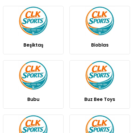
Beşiktaş
Bioblas
Bubu
Buz Bee Toys